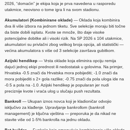
2026, “domaćin” je ekipa koja je prva navedena u rasporedu
utakmice, neovisno o tome igra li na svom stadionu.
Akumulatori (Kombinirane oklade)
— Oklada koja kombinira
dva ili više izbora na jednom tiketu. Sve selekcije moraju biti točne
da biste dobili isplatu. Kvote se množe, što daje visoke
potencijalne dobitke ali i visoki rizik. Na SP 2026 s 104 utakmice,
akumulatori su privlačni zbog velikog broja opcija, ali statistički —
većina akumulatora s više od 3 selekcije završava gubitkom.
Azijski hendikep
— Vrsta oklade koja eliminira opciju remija
dajući jednoj ekipi prednost ili nedostatak u golovima. Na primjer,
Hrvatska -0.5 znači da Hrvatska mora pobijediti; -1.0 znači da
mora pobijediti s 2+ gola razlike; -0.75 znači da pola uloga ide na
-0.5 a pola na -1.0. Azijski hendikep je popularan jer nudi
preciznije kvote i vraća ulog u slučaju push rezultata.
Bankroll
— Ukupan iznos novca koji je kladioničar odvojio
isključivo za klađenje. Upravljanje bankrollom (bankroll
management) je ključna vještina — preporuka je da nikad ne
stavite više od 1-5% bankrolla na jednu okladu.
Bet builder
— Funkcija koja omogućuje kombiniranje više oklada