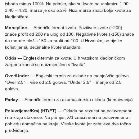
ishoda minus 100%. Na primjer, ako su kvote na utakmicu 1.90 –
3.40 – 4.20, marža je oko 5.2%. Niža marža znači bolje kvote za
kladioničara.
Moneyline
— Američki format kvota. Pozitivne kvote (+200)
znače profit od 200 na ulog od 100. Negativne kvote (-150) znače
da morate uložiti 150 za profit od 100. U Hrvatskoj se rijetko
koristi jer su decimalne kvote standard.
Odds
— Engleski termin za kvote. U hrvatskom kladioničkom
žargonu koristi se naizmjenično s “kvota”.
Over/Under
— Engleski termin za oklade na manje/više golova.
“Over 2.5” = više od 2.5 golova. “Under 2.5” = manje od 2.5
golova.
Parlay
— Američki termin za akumulatorsku okladu (kombinaciju).
Poluvrijeme/Kraj (HT/FT)
— Oklada na rezultat na poluvremenu
i na kraju utakmice. Na primjer, X/1 znači remi na poluvremenu i
pobjedu domaćina na kraju. Visoke kvote jer zahtijeva dva točna
predviđanja.