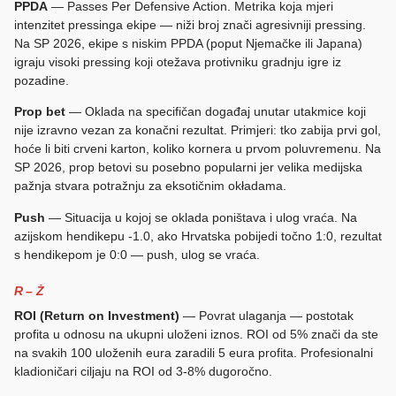
PPDA
— Passes Per Defensive Action. Metrika koja mjeri
intenzitet pressinga ekipe — niži broj znači agresivniji pressing.
Na SP 2026, ekipe s niskim PPDA (poput Njemačke ili Japana)
igraju visoki pressing koji otežava protivniku gradnju igre iz
pozadine.
Prop bet
— Oklada na specifičan događaj unutar utakmice koji
nije izravno vezan za konačni rezultat. Primjeri: tko zabija prvi gol,
hoće li biti crveni karton, koliko kornera u prvom poluvremenu. Na
SP 2026, prop betovi su posebno popularni jer velika medijska
pažnja stvara potražnju za eksotičnim okładama.
Push
— Situacija u kojoj se oklada poništava i ulog vraća. Na
azijskom hendikepu -1.0, ako Hrvatska pobijedi točno 1:0, rezultat
s hendikepom je 0:0 — push, ulog se vraća.
R – Ž
ROI (Return on Investment)
— Povrat ulaganja — postotak
profita u odnosu na ukupni uloženi iznos. ROI od 5% znači da ste
na svakih 100 uloženih eura zaradili 5 eura profita. Profesionalni
kladioničari ciljaju na ROI od 3-8% dugoročno.