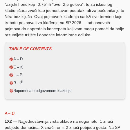
“azijski hendikep -0.75” ili “over 2.5 golova”, to za iskusnog
kladioničara zvuči kao jednostavan podatak, ali za početnike je to
šifra bez ključa. Ovaj pojmovnik klađenja sadrži sve termine koje
trebate poznavati za klađenje na SP 2026 — od osnovnih
pojmova do naprednih koncepata koji vam mogu pomoći da bolje
razumijete tržište i donosite informirane odluke.
TABLE OF CONTENTS
A – D
E – K
L – P
R – Ž
Napomena o odgovornom klađenju
A – D
1X2
— Najjednostavnija vrsta oklade na nogometu. 1 znači
pobjedu domaćina, X znači remi, 2 znači pobjedu gosta. Na SP