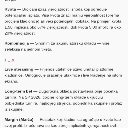
Kvota
— Brojčani izraz vjerojatnosti ishoda koji određuje
potencijalnu isplatu. Viša kvota znači manju vjerojatnost (prema
procjeni kladionice) ali veći potencijalni dobitak. Na primjer, kvota
1.50 implicira oko 67% vjerojatnosti, dok kvota 5.00 implicira oko
20% vjerojatnosti.
Kombinacija
— Sinonim za akumulatorsku okladu — više
selekcija na jednom tiketu.
L – P
Live streaming
— Prijenos utakmice uživo unutar platforme
kladionice. Omogućuje praćenje utakmice i live klađenje na istom
ekranu.
Long-term bet
— Dugoročna oklada postavljena prije početka
turnira. Na SP 2026, tipične long-term oklade uključuju
pobjednika turnira, najboljeg strijelca, pobjednika skupine i prolaz
iz skupine.
Margin (Marža)
— Postotak koji kladionica ugrađuje u kvote kao
svoj profit. Izračunava se kao zbroj implicitnih vjerojatnosti svih