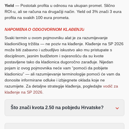
Yield
— Postotak profita u odnosu na ukupan promet. Slično
ROI-u, ali se računa na drugačiji način. Yield od 3% znači 3 eura
profita na svakih 100 eura prometa.
NAPOMENA O ODGOVORNOM KLAĐENJU
Svaki termin u ovom pojmovniku alat je za razumijevanje
kladioničkog tržišta — ne poziv na klađenje. Klađenje na SP 2026
može biti zabavno i uzbudljivo iskustvo ako mu pristupate s
disciplinom, jasnim budžetom i svjesnošću da su kvote
postavljene tako da kladionica dugoročno zarađuje. Nijedan
pojam iz ovog pojmovnika neće vam “pomoći da pobijete
kladionicu” — ali razumijevanje terminologije pomoći će vam da
donosite informirane odluke i izbjegnete oklada koje ne
razumijete. Za detaljne strategije klađenja, pogledajte
vodič za
klađenje na SP 2026
.
Što znači kvota 2.50 na pobjedu Hrvatske?