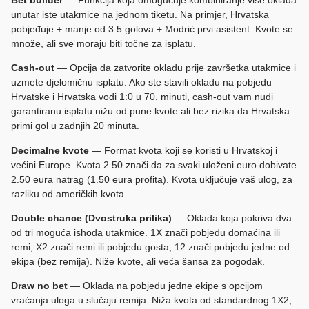
unutar iste utakmice na jednom tiketu. Na primjer, Hrvatska
pobjeđuje + manje od 3.5 golova + Modrić prvi asistent. Kvote se
množe, ali sve moraju biti točne za isplatu.
Cash-out
— Opcija da zatvorite okladu prije završetka utakmice i
uzmete djelomičnu isplatu. Ako ste stavili okladu na pobjedu
Hrvatske i Hrvatska vodi 1:0 u 70. minuti, cash-out vam nudi
garantiranu isplatu nižu od pune kvote ali bez rizika da Hrvatska
primi gol u zadnjih 20 minuta.
Decimalne kvote
— Format kvota koji se koristi u Hrvatskoj i
većini Europe. Kvota 2.50 znači da za svaki uloženi euro dobivate
2.50 eura natrag (1.50 eura profita). Kvota uključuje vaš ulog, za
razliku od američkih kvota.
Double chance (Dvostruka prilika)
— Oklada koja pokriva dva
od tri moguća ishoda utakmice. 1X znači pobjedu domaćina ili
remi, X2 znači remi ili pobjedu gosta, 12 znači pobjedu jedne od
ekipa (bez remija). Niže kvote, ali veća šansa za pogodak.
Draw no bet
— Oklada na pobjedu jedne ekipe s opcijom
vraćanja uloga u slučaju remija. Niža kvota od standardnog 1X2,