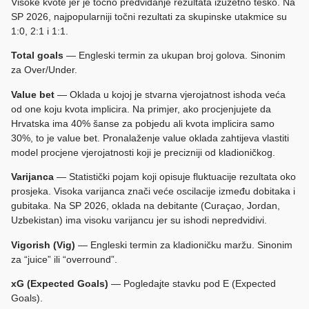
Visoke kvote jer je točno predviđanje rezultata izuzetno teško. Na
SP 2026, najpopularniji točni rezultati za skupinske utakmice su
1:0, 2:1 i 1:1.
Total goals
— Engleski termin za ukupan broj golova. Sinonim
za Over/Under.
Value bet
— Oklada u kojoj je stvarna vjerojatnost ishoda veća
od one koju kvota implicira. Na primjer, ako procjenjujete da
Hrvatska ima 40% šanse za pobjedu ali kvota implicira samo
30%, to je value bet. Pronalaženje value oklada zahtijeva vlastiti
model procjene vjerojatnosti koji je precizniji od kladioničkog.
Varijanca
— Statistički pojam koji opisuje fluktuacije rezultata oko
prosjeka. Visoka varijanca znači veće oscilacije između dobitaka i
gubitaka. Na SP 2026, oklada na debitante (Curaçao, Jordan,
Uzbekistan) ima visoku varijancu jer su ishodi nepredvidivi.
Vigorish (Vig)
— Engleski termin za kladioničku maržu. Sinonim
za “juice” ili “overround”.
xG (Expected Goals)
— Pogledajte stavku pod E (Expected
Goals).