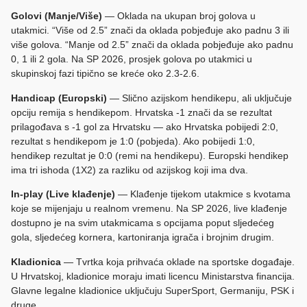
Golovi (Manje/Više)
— Oklada na ukupan broj golova u
utakmici. “Više od 2.5” znači da oklada pobjeđuje ako padnu 3 ili
više golova. “Manje od 2.5” znači da oklada pobjeđuje ako padnu
0, 1 ili 2 gola. Na SP 2026, prosjek golova po utakmici u
skupinskoj fazi tipično se kreće oko 2.3-2.6.
Handicap (Europski)
— Slično azijskom hendikepu, ali uključuje
opciju remija s hendikepom. Hrvatska -1 znači da se rezultat
prilagođava s -1 gol za Hrvatsku — ako Hrvatska pobijedi 2:0,
rezultat s hendikepom je 1:0 (pobjeda). Ako pobijedi 1:0,
hendikep rezultat je 0:0 (remi na hendikepu). Europski hendikep
ima tri ishoda (1X2) za razliku od azijskog koji ima dva.
In-play (Live klađenje)
— Klađenje tijekom utakmice s kvotama
koje se mijenjaju u realnom vremenu. Na SP 2026, live klađenje
dostupno je na svim utakmicama s opcijama poput sljedećeg
gola, sljedećeg kornera, kartoniranja igrača i brojnim drugim.
Kladionica
— Tvrtka koja prihvaća oklade na sportske događaje.
U Hrvatskoj, kladionice moraju imati licencu Ministarstva financija.
Glavne legalne kladionice uključuju SuperSport, Germaniju, PSK i
druge.