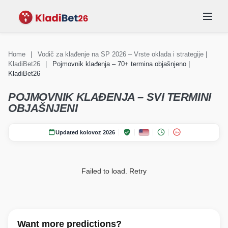
Home
|
Vodič za klađenje na SP 2026 – Vrste oklada i strategije |
KladiBet26
|
Pojmovnik klađenja – 70+ termina objašnjeno |
KLAĐENJE
Vijesti Svjetsko
Vijesti Svjetsko
REPREZENTACIJE
KladiBet26
SKUPINE
STADIONI
prvenstvo 2026
FAQ
prvenstvo 2026
POJMOVNIK KLAĐENJA – SVI TERMINI
OBJAŠNJENI
Updated kolovoz 2026
18+
Failed to load.
Retry
Want more predictions?