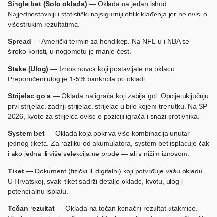
Single bet (Solo oklada)
— Oklada na jedan ishod.
Najjednostavniji i statistički najsigurniji oblik klađenja jer ne ovisi o
višestrukim rezultatima.
Spread
— Američki termin za hendikep. Na NFL-u i NBA se
široko koristi, u nogometu je manje čest.
Stake (Ulog)
— Iznos novca koji postavljate na okladu.
Preporučeni ulog je 1-5% bankrolla po okladi.
Strijelac gola
— Oklada na igrača koji zabija gol. Opcije uključuju
prvi strijelac, zadnji strijelac, strijelac u bilo kojem trenutku. Na SP
2026, kvote za strijelca ovise o poziciji igrača i snazi protivnika.
System bet
— Oklada koja pokriva više kombinacija unutar
jednog tiketa. Za razliku od akumulatora, system bet isplaćuje čak
i ako jedna ili više selekcija ne prođe — ali s nižim iznosom.
Tiket
— Dokument (fizički ili digitalni) koji potvrđuje vašu okladu.
U Hrvatskoj, svaki tiket sadrži detalje oklade, kvotu, ulog i
potencijalnu isplatu.
Točan rezultat
— Oklada na točan konačni rezultat utakmice.