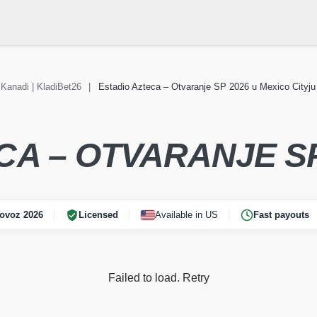
Kanadi | KladiBet26
|
Estadio Azteca – Otvaranje SP 2026 u Mexico Cityju 
jetsko
Vijesti Svjetsko
REPREZ
 2026
prvenstvo 2026
CA – OTVARANJE SP
ovoz 2026
Licensed
Available in US
Fast payouts
Failed to load.
Retry