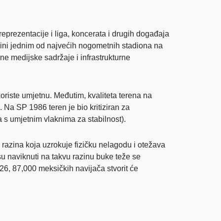
eprezentacije i liga, koncerata i drugih događaja
a čini jednim od najvećih nogometnih stadiona na
ne medijske sadržaje i infrastrukturne
oriste umjetnu. Međutim, kvaliteta terena na
. Na SP 1986 teren je bio kritiziran za
a s umjetnim vlaknima za stabilnost).
razina koja uzrokuje fizičku nelagodu i otežava
isu naviknuti na takvu razinu buke teže se
026, 87,000 meksičkih navijača stvorit će