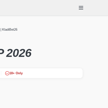
| KladiBet26
ENTACIJE
SKUPINE
 2026
18+ Only
18+