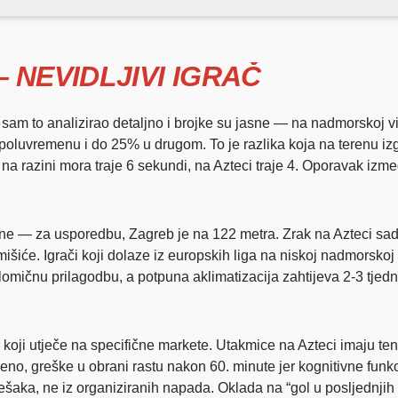
 NEVIDLJIVI IGRAČ
Ja sam to analizirao detaljno i brojke su jasne — na nadmorskoj v
poluvremenu i do 25% u drugom. To je razlika koja na terenu izgl
 na razini mora traje 6 sekundi, na Azteci traje 4. Oporavak izme
ne — za usporedbu, Zagreb je na 122 metra. Zrak na Azteci sad
išiće. Igrači koji dolaze iz europskih liga na niskoj nadmorsk
lomičnu prilagodbu, a potpuna aklimatizacija zahtijeva 2-3 tjedn
tor koji utječe na specifične markete. Utakmice na Azteci imaju
eno, greške u obrani rastu nakon 60. minute jer kognitivne funk
rešaka, ne iz organiziranih napada. Oklada na “gol u posljednj