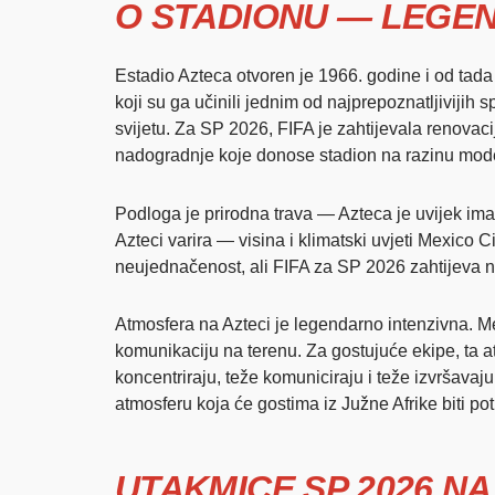
O STADIONU — LEGEN
Estadio Azteca otvoren je 1966. godine i od tada
koji su ga učinili jednim od najprepoznatljivijih
svijetu. Za SP 2026, FIFA je zahtijevala renovaci
nadogradnje koje donose stadion na razinu mod
Podloga je prirodna trava — Azteca je uvijek imal
Azteci varira — visina i klimatski uvjeti Mexico C
neujednačenost, ali FIFA za SP 2026 zahtijeva na
Atmosfera na Azteci je legendarno intenzivna. M
komunikaciju na terenu. Za gostujuće ekipe, ta at
koncentriraju, teže komuniciraju i teže izvršavaj
atmosferu koja će gostima iz Južne Afrike biti po
UTAKMICE SP 2026 N