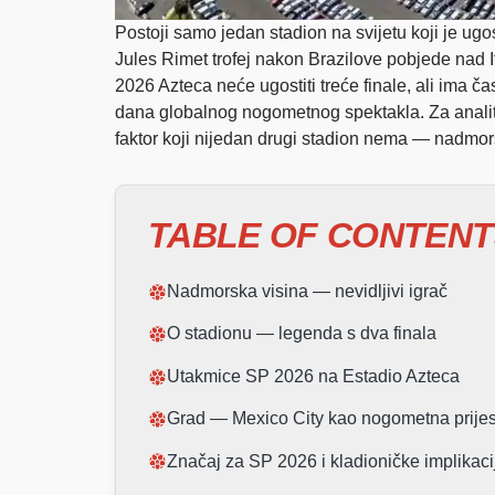
Postoji samo jedan stadion na svijetu koji je ug
Jules Rimet trofej nakon Brazilove pobjede nad I
2026 Azteca neće ugostiti treće finale, ali ima č
dana globalnog nogometnog spektakla. Za analitiča
faktor koji nijedan drugi stadion nema — nadmor
TABLE OF CONTENT
Nadmorska visina — nevidljivi igrač
O stadionu — legenda s dva finala
Utakmice SP 2026 na Estadio Azteca
Grad — Mexico City kao nogometna prijes
Značaj za SP 2026 i kladioničke implikaci