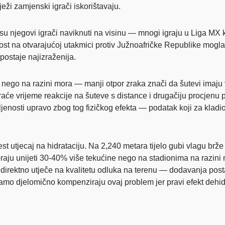
eži zamjenski igrači iskorištavaju.
njegovi igrači naviknuti na visinu — mnogi igraju u Liga MX klu
st na otvarajućoj utakmici protiv Južnoafričke Republike mogla
ostaje najizraženija.
 nego na razini mora — manji otpor zraka znači da šutevi imaju 
raće vrijeme reakcije na šuteve s distance i drugačiju procjenu
ljenosti upravo zbog tog fizičkog efekta — podatak koji za kladio
jest utjecaj na hidrataciju. Na 2,240 metara tijelo gubi vlagu br
oraju unijeti 30-40% više tekućine nego na stadionima na razin
direktno utječe na kvalitetu odluka na terenu — dodavanja postaj
amo djelomično kompenziraju ovaj problem jer pravi efekt dehidr