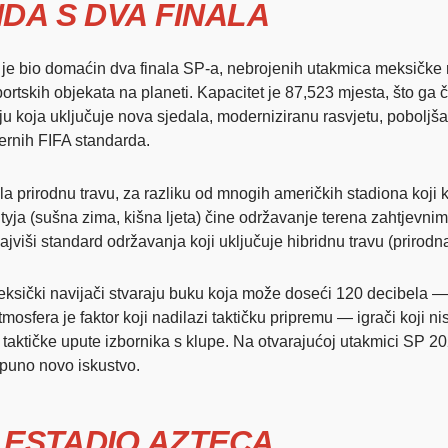
DA S DVA FINALA
 je bio domaćin dva finala SP-a, nebrojenih utakmica meksičke r
 sportskih objekata na planeti. Kapacitet je 87,523 mjesta, što g
ju koja uključuje nova sjedala, moderniziranu rasvjetu, poboljša
ernih FIFA standarda.
a prirodnu travu, za razliku od mnogih američkih stadiona koji k
ityja (sušna zima, kišna ljeta) čine održavanje terena zahtjevnim
jviši standard održavanja koji uključuje hibridnu travu (prirodn
eksički navijači stvaraju buku koja može doseći 120 decibela — 
mosfera je faktor koji nadilazi taktičku pripremu — igrači koji n
u taktičke upute izbornika s klupe. Na otvarajućoj utakmici SP 2
tpuno novo iskustvo.
A ESTADIO AZTECA