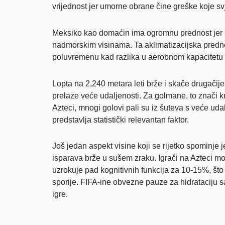
vrijednost jer umorne obrane čine greške koje svj
Meksiko kao domaćin ima ogromnu prednost jer su 
nadmorskim visinama. Ta aklimatizacijska predno
poluvremenu kad razlika u aerobnom kapacitetu p
Lopta na 2,240 metara leti brže i skače drugačije
prelaze veće udaljenosti. Za golmane, to znači k
Azteci, mnogi golovi pali su iz šuteva s veće uda
predstavlja statistički relevantan faktor.
Još jedan aspekt visine koji se rijetko spominje 
isparava brže u sušem zraku. Igrači na Azteci m
uzrokuje pad kognitivnih funkcija za 10-15%, što 
sporije. FIFA-ine obvezne pauze za hidrataciju s
igre.