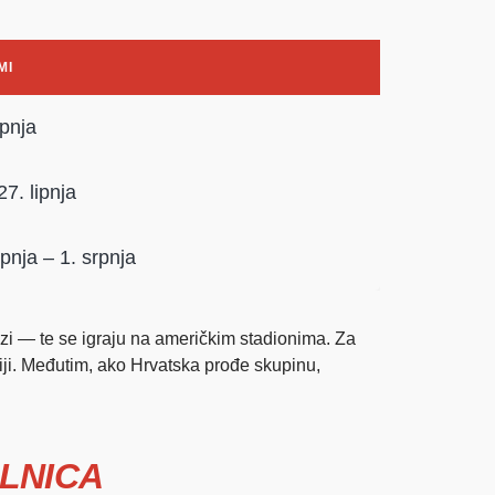
MI
ipnja
27. lipnja
ipnja – 1. srpnja
azi — te se igraju na američkim stadionima. Za
hiji. Međutim, ako Hrvatska prođe skupinu,
LNICA