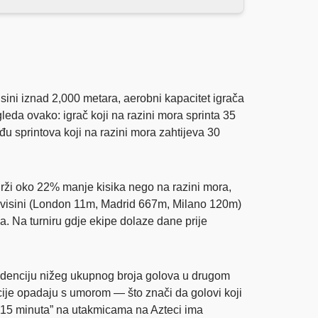
isini iznad 2,000 metara, aerobni kapacitet igrača
eda ovako: igrač koji na razini mora sprinta 35
đu sprintova koji na razini mora zahtijeva 30
rži oko 22% manje kisika nego na razini mora,
oj visini (London 11m, Madrid 667m, Milano 120m)
a. Na turniru gdje ekipe dolaze dane prije
 tendenciju nižeg ukupnog broja golova u drugom
cije opadaju s umorom — što znači da golovi koji
ih 15 minuta” na utakmicama na Azteci ima