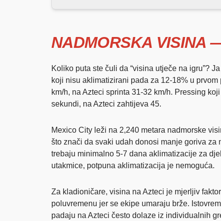
NADMORSKA VISINA —
Koliko puta ste čuli da “visina utječe na igru”? 
koji nisu aklimatizirani pada za 12-18% u prvom 
km/h, na Azteci sprinta 31-32 km/h. Pressing koji
sekundi, na Azteci zahtijeva 45.
Mexico City leži na 2,240 metara nadmorske visi
što znači da svaki udah donosi manje goriva za m
trebaju minimalno 5-7 dana aklimatizacije za dje
utakmice, potpuna aklimatizacija je nemoguća.
Za kladioničare, visina na Azteci je mjerljiv fak
poluvremenu jer se ekipe umaraju brže. Istovrem
padaju na Azteci često dolaze iz individualnih g