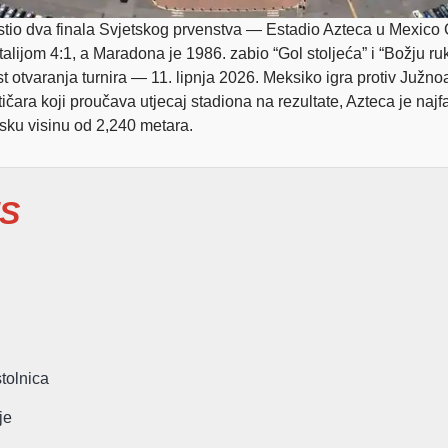
ostio dva finala Svjetskog prvenstva — Estadio Azteca u Mexico 
talijom 4:1, a Maradona je 1986. zabio “Gol stoljeća” i “Božju 
ast otvaranja turnira — 11. lipnja 2026. Meksiko igra protiv Južn
ra koji proučava utjecaj stadiona na rezultate, Azteca je najfas
sku visinu od 2,240 metara.
S
tolnica
je