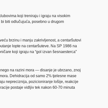
bovima koji treniraju i igraju na visokim
 bi biti odlučujuća, posebno u drugom
veću brzinu i manju zakrivljenost, a centaršutovi
 putanje lopte na centaršuteve. Na SP 1986 na
ničare koji igraju na “gol izvan šesnaesterca”
že nego na razini mora — disanje je ubrzano, znoj
i mora. Dehidracija od samo 2% tjelesne mase
u nepreciznija, pozicioniranje lošije, reakcije
acije postaje vidljiv tek nakon 60-70 minuta