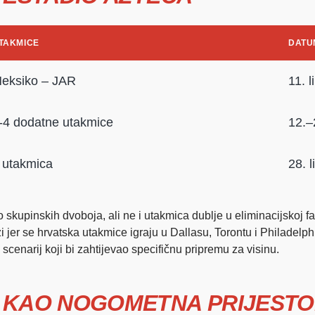
TAKMICE
DATU
eksiko – JAR
11. l
-4 dodatne utakmice
12.–
 utakmica
28. l
 skupinskih dvoboja, ali ne i utakmica dublje u eliminacijskoj f
i jer se hrvatska utakmice igraju u Dallasu, Torontu i Philadelp
scenarij koji bi zahtijevao specifičnu pripremu za visinu.
Y KAO NOGOMETNA PRIJESTO