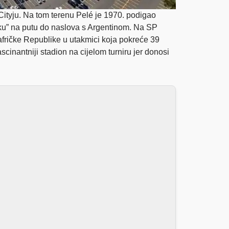
Cityju. Na tom terenu Pelé je 1970. podigao
ruku” na putu do naslova s Argentinom. Na SP
oafričke Republike u utakmici koja pokreće 39
cinantniji stadion na cijelom turniru jer donosi