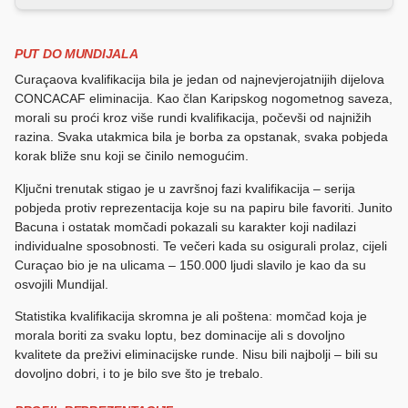
PUT DO MUNDIJALA
Curaçaova kvalifikacija bila je jedan od najnevjerojatnijih dijelova
CONCACAF eliminacija. Kao član Karipskog nogometnog saveza,
morali su proći kroz više rundi kvalifikacija, počevši od najnižih
razina. Svaka utakmica bila je borba za opstanak, svaka pobjeda
korak bliže snu koji se činilo nemogućim.
Ključni trenutak stigao je u završnoj fazi kvalifikacija – serija
pobjeda protiv reprezentacija koje su na papiru bile favoriti. Junito
Bacuna i ostatak momčadi pokazali su karakter koji nadilazi
individualne sposobnosti. Te večeri kada su osigurali prolaz, cijeli
Curaçao bio je na ulicama – 150.000 ljudi slavilo je kao da su
osvojili Mundijal.
Statistika kvalifikacija skromna je ali poštena: momčad koja je
morala boriti za svaku loptu, bez dominacije ali s dovoljno
kvalitete da preživi eliminacijske runde. Nisu bili najbolji – bili su
dovoljno dobri, i to je bilo sve što je trebalo.