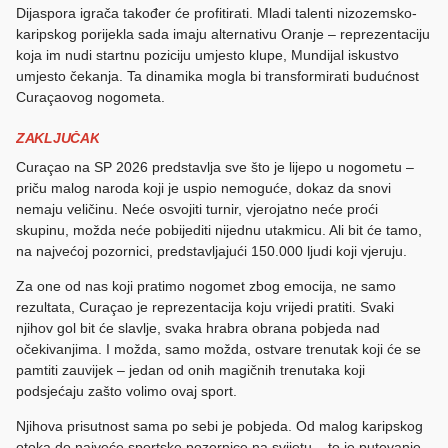
Dijaspora igrača također će profitirati. Mladi talenti nizozemsko-
karipskog porijekla sada imaju alternativu Oranje – reprezentaciju
koja im nudi startnu poziciju umjesto klupe, Mundijal iskustvo
umjesto čekanja. Ta dinamika mogla bi transformirati budućnost
Curaçaovog nogometa.
ZAKLJUČAK
Curaçao na SP 2026 predstavlja sve što je lijepo u nogometu –
priču malog naroda koji je uspio nemoguće, dokaz da snovi
nemaju veličinu. Neće osvojiti turnir, vjerojatno neće proći
skupinu, možda neće pobijediti nijednu utakmicu. Ali bit će tamo,
na najvećoj pozornici, predstavljajući 150.000 ljudi koji vjeruju.
Za one od nas koji pratimo nogomet zbog emocija, ne samo
rezultata, Curaçao je reprezentacija koju vrijedi pratiti. Svaki
njihov gol bit će slavlje, svaka hrabra obrana pobjeda nad
očekivanjima. I možda, samo možda, ostvare trenutak koji će se
pamtiti zauvijek – jedan od onih magičnih trenutaka koji
podsjećaju zašto volimo ovaj sport.
Njihova prisutnost sama po sebi je pobjeda. Od malog karipskog
otoka do najveće sportske pozornice na svijetu – to je putovanje