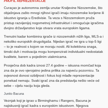
PROFIL REPREZENTACIJE
Curaçao je autonomna zemlja unutar Kraljevine Nizozemske, što
objašnjava zašto mnogi njihovi igrači imaju nizozemske korijene ili
iskustvo igranja u Eredivisie. Ta veza s Nizozemskom pruža
pristup razvijenijoj nogometnoj infrastrukturi i omogućuje igračima
dvojno državljanstvo koje otvara vrata europskim ligama.
Trenutni kadar kombinira igrače iz nizozemskih nižih liga, MLS-a i
nekoliko europskih drugoligaša. Nijedan igrač ne igra u top-5 ligi
– to je realnost s kojom se moraju nositi. Ali kolektivna snaga,
timski duh i motivacija mogu kompenzirati individualni nedostatak
kvalitete, barem u pojedinim utakmicama.
Prosječna dob kadra iznosi 27.4 godine – iskusna momčad koja
zna da je ovo vjerojatno jedina prilika za najveću pozornicu. Ta
svjesnost donosi ozbiljnost i fokus koji mlađe reprezentacije
ponekad nemaju. Svaki igrač zna da predstavlja nešto veće od
sebe – cijelu naciju koja gleda.
Junito Bacuna
Veznjak koji je igrao u Birminghamu i Rangers, Bacuna je
najiskusniji igrač kadra s europskim iskustvom. Njegova