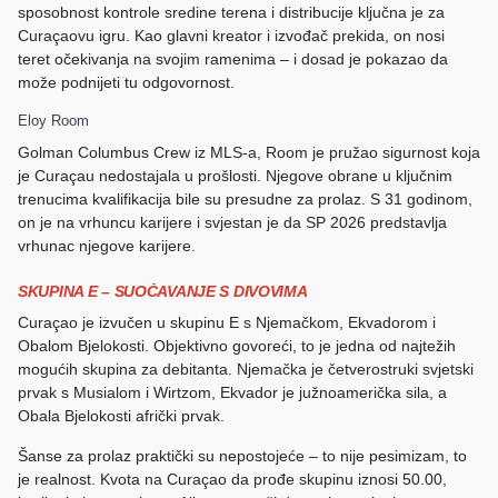
sposobnost kontrole sredine terena i distribucije ključna je za
Curaçaovu igru. Kao glavni kreator i izvođač prekida, on nosi
teret očekivanja na svojim ramenima – i dosad je pokazao da
može podnijeti tu odgovornost.
Eloy Room
Golman Columbus Crew iz MLS-a, Room je pružao sigurnost koja
je Curaçau nedostajala u prošlosti. Njegove obrane u ključnim
trenucima kvalifikacija bile su presudne za prolaz. S 31 godinom,
on je na vrhuncu karijere i svjestan je da SP 2026 predstavlja
vrhunac njegove karijere.
SKUPINA E – SUOČAVANJE S DIVOVIMA
Curaçao je izvučen u skupinu E s Njemačkom, Ekvadorom i
Obalom Bjelokosti. Objektivno govoreći, to je jedna od najtežih
mogućih skupina za debitanta. Njemačka je četverostruki svjetski
prvak s Musialom i Wirtzom, Ekvador je južnoamerička sila, a
Obala Bjelokosti afrički prvak.
Šanse za prolaz praktički su nepostojeće – to nije pesimizam, to
je realnost. Kvota na Curaçao da prođe skupinu iznosi 50.00,