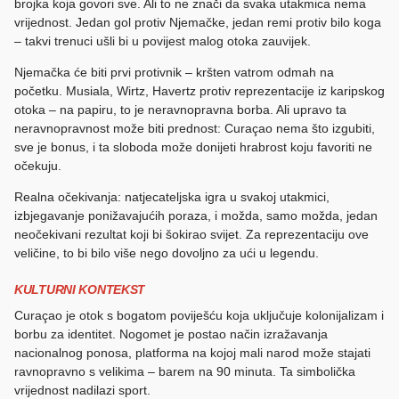
brojka koja govori sve. Ali to ne znači da svaka utakmica nema
vrijednost. Jedan gol protiv Njemačke, jedan remi protiv bilo koga
– takvi trenuci ušli bi u povijest malog otoka zauvijek.
Njemačka će biti prvi protivnik – kršten vatrom odmah na
početku. Musiala, Wirtz, Havertz protiv reprezentacije iz karipskog
otoka – na papiru, to je neravnopravna borba. Ali upravo ta
neravnopravnost može biti prednost: Curaçao nema što izgubiti,
sve je bonus, i ta sloboda može donijeti hrabrost koju favoriti ne
očekuju.
Realna očekivanja: natjecateljska igra u svakoj utakmici,
izbjegavanje ponižavajućih poraza, i možda, samo možda, jedan
neočekivani rezultat koji bi šokirao svijet. Za reprezentaciju ove
veličine, to bi bilo više nego dovoljno za ući u legendu.
KULTURNI KONTEKST
Curaçao je otok s bogatom poviješću koja uključuje kolonijalizam i
borbu za identitet. Nogomet je postao način izražavanja
nacionalnog ponosa, platforma na kojoj mali narod može stajati
ravnopravno s velikima – barem na 90 minuta. Ta simbolička
vrijednost nadilazi sport.