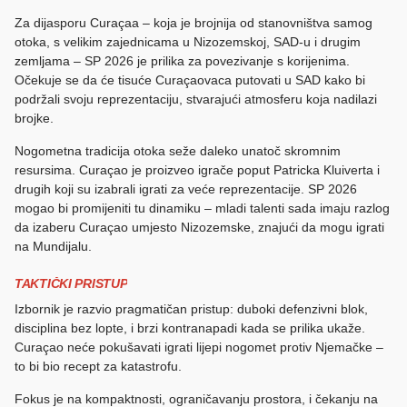
Za dijasporu Curaçaa – koja je brojnija od stanovništva samog
otoka, s velikim zajednicama u Nizozemskoj, SAD-u i drugim
zemljama – SP 2026 je prilika za povezivanje s korijenima.
Očekuje se da će tisuće Curaçaovaca putovati u SAD kako bi
podržali svoju reprezentaciju, stvarajući atmosferu koja nadilazi
brojke.
Nogometna tradicija otoka seže daleko unatoč skromnim
resursima. Curaçao je proizveo igrače poput Patricka Kluiverta i
drugih koji su izabrali igrati za veće reprezentacije. SP 2026
mogao bi promijeniti tu dinamiku – mladi talenti sada imaju razlog
da izaberu Curaçao umjesto Nizozemske, znajući da mogu igrati
na Mundijalu.
TAKTIČKI PRISTUP
Izbornik je razvio pragmatičan pristup: duboki defenzivni blok,
disciplina bez lopte, i brzi kontranapadi kada se prilika ukaže.
Curaçao neće pokušavati igrati lijepi nogomet protiv Njemačke –
to bi bio recept za katastrofu.
Fokus je na kompaktnosti, ograničavanju prostora, i čekanju na