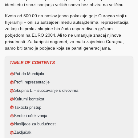
identitetu i snazi sanjanja velikih snova bez obzira na veličinu.
Kvota od 500.00 na naslov jasno pokazuje gdje Curaçao stoji u
hijerarhiji – oni su autsajderi među autsajderima, reprezentacija
za koju bi prolaz skupine bio čudo usporedivo s grčkom
pobjedom na EURO 2004. Ali to ne umanjuje značaj njihove
prisutnosti. Za karipski nogomet, za malu zajednicu Curaçaa,
samo biti tamo je pobjeda koja se pamti generacijama.
TABLE OF CONTENTS
Put do Mundijala
Profil reprezentacije
Skupina E – suočavanje s divovima
Kulturni kontekst
Taktički pristup
Kvote i očekivanja
Naslijeđe za budućnost
Zaključak