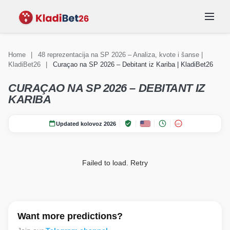
Home
|
48 reprezentacija na SP 2026 – Analiza, kvote i šanse |
KladiBet26
|
Curaçao na SP 2026 – Debitant iz Kariba | KladiBet26
KLAĐENJE
Vijesti Svjetsko
Vijesti Svjetsko
REPREZENTACIJE
SKUPINE
STADIONI
prvenstvo 2026
FAQ
prvenstvo 2026
CURAÇAO NA SP 2026 – DEBITANT IZ
KARIBA
Updated kolovoz 2026
18+
Failed to load.
Retry
Want more predictions?