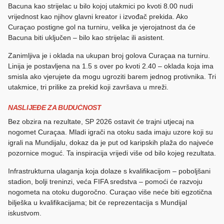
Bacuna kao strijelac u bilo kojoj utakmici po kvoti 8.00 nudi
vrijednost kao njihov glavni kreator i izvođač prekida. Ako
Curaçao postigne gol na turniru, velika je vjerojatnost da će
Bacuna biti uključen – bilo kao strijelac ili asistent.
Zanimljiva je i oklada na ukupan broj golova Curaçaa na turniru.
Linija je postavljena na 1.5 s over po kvoti 2.40 – oklada koja ima
smisla ako vjerujete da mogu ugroziti barem jednog protivnika. Tri
utakmice, tri prilike za prekid koji završava u mreži.
NASLIJEĐE ZA BUDUĆNOST
Bez obzira na rezultate, SP 2026 ostavit će trajni utjecaj na
nogomet Curaçaa. Mladi igrači na otoku sada imaju uzore koji su
igrali na Mundijalu, dokaz da je put od karipskih plaža do najveće
pozornice moguć. Ta inspiracija vrijedi više od bilo kojeg rezultata.
Infrastrukturna ulaganja koja dolaze s kvalifikacijom – poboljšani
stadion, bolji treninzi, veća FIFA sredstva – pomoći će razvoju
nogometa na otoku dugoročno. Curaçao više neće biti egzotična
bilješka u kvalifikacijama; bit će reprezentacija s Mundijal
iskustvom.