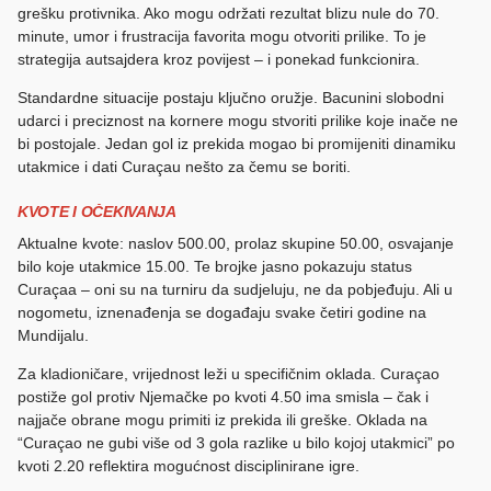
grešku protivnika. Ako mogu održati rezultat blizu nule do 70.
minute, umor i frustracija favorita mogu otvoriti prilike. To je
strategija autsajdera kroz povijest – i ponekad funkcionira.
Standardne situacije postaju ključno oružje. Bacunini slobodni
udarci i preciznost na kornere mogu stvoriti prilike koje inače ne
bi postojale. Jedan gol iz prekida mogao bi promijeniti dinamiku
utakmice i dati Curaçau nešto za čemu se boriti.
KVOTE I OČEKIVANJA
Aktualne kvote: naslov 500.00, prolaz skupine 50.00, osvajanje
bilo koje utakmice 15.00. Te brojke jasno pokazuju status
Curaçaa – oni su na turniru da sudjeluju, ne da pobjeđuju. Ali u
nogometu, iznenađenja se događaju svake četiri godine na
Mundijalu.
Za kladioničare, vrijednost leži u specifičnim oklada. Curaçao
postiže gol protiv Njemačke po kvoti 4.50 ima smisla – čak i
najjače obrane mogu primiti iz prekida ili greške. Oklada na
“Curaçao ne gubi više od 3 gola razlike u bilo kojoj utakmici” po
kvoti 2.20 reflektira mogućnost disciplinirane igre.