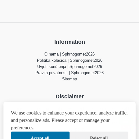
Information
O nama | Sphrnogomet2026
Politika kolačića | Sphrnogomet2026
Uvjeti korištenja | Sphrnogomet2026
Pravila privatnosti | Sphrnogomet2026
Sitemap
Disclaimer
This guide is for informational purposes only. Please play responsibly.
We use cookies to enhance your experience, analyze traffic,
18+
and personalize ads. Please accept or manage your
We use cookies to improve your experience. By staying on the site, you
preferences.
14:45
agree to
our policy
.
This site contains affiliate links. We may receive a commission if you
Accept all
Reject all