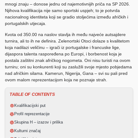
mnogi znaju – donose jednu od najemotivnijih priča na SP 2026.
Njihova kvalifikacija nije samo sportski uspjeh; to je potvrda
nacionalnog identiteta koji se gradio stoljećima između afričkih i
portugalskih utjecaja.
Kvota od 350.00 na naslov stavlja ih među najveće autsajdere
turnira, ali to ih ne definira. Zelenortski Otoci dolaze s kvalitetom
koja nadilazi veličinu – igrači iz portugalske i francuske lige,
dijaspora talenta raspoređena po Europi, i borbenost koja je
postala zaštitni znak afričkog nogometa. Oni nisu turisti na ovom
turniru; oni su konkurenti koji su zaslužili svoje mjesto pobjedama
nad afričkim silama. Kamerun, Nigerija, Gana – svi su pali pred
ovom malom reprezentacijom koja ne poznaje strah.
TABLE OF CONTENTS
Kvalifikacijski put
Profil reprezentacije
Skupina H – izazov i prilika
Kulturni značaj