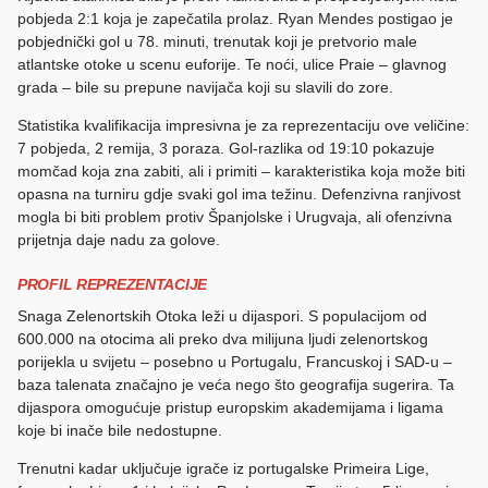
pobjeda 2:1 koja je zapečatila prolaz. Ryan Mendes postigao je
pobjednički gol u 78. minuti, trenutak koji je pretvorio male
atlantske otoke u scenu euforije. Te noći, ulice Praie – glavnog
grada – bile su prepune navijača koji su slavili do zore.
Statistika kvalifikacija impresivna je za reprezentaciju ove veličine:
7 pobjeda, 2 remija, 3 poraza. Gol-razlika od 19:10 pokazuje
momčad koja zna zabiti, ali i primiti – karakteristika koja može biti
opasna na turniru gdje svaki gol ima težinu. Defenzivna ranjivost
mogla bi biti problem protiv Španjolske i Urugvaja, ali ofenzivna
prijetnja daje nadu za golove.
PROFIL REPREZENTACIJE
Snaga Zelenortskih Otoka leži u dijaspori. S populacijom od
600.000 na otocima ali preko dva milijuna ljudi zelenortskog
porijekla u svijetu – posebno u Portugalu, Francuskoj i SAD-u –
baza talenata značajno je veća nego što geografija sugerira. Ta
dijaspora omogućuje pristup europskim akademijama i ligama
koje bi inače bile nedostupne.
Trenutni kadar uključuje igrače iz portugalske Primeira Lige,