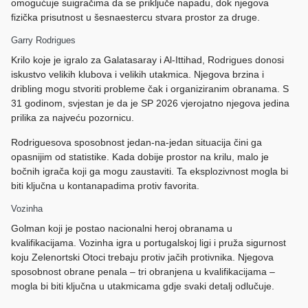
omogućuje suigračima da se priključe napadu, dok njegova
fizička prisutnost u šesnaestercu stvara prostor za druge.
Garry Rodrigues
Krilo koje je igralo za Galatasaray i Al-Ittihad, Rodrigues donosi
iskustvo velikih klubova i velikih utakmica. Njegova brzina i
dribling mogu stvoriti probleme čak i organiziranim obranama. S
31 godinom, svjestan je da je SP 2026 vjerojatno njegova jedina
prilika za najveću pozornicu.
Rodriguesova sposobnost jedan-na-jedan situacija čini ga
opasnijim od statistike. Kada dobije prostor na krilu, malo je
bočnih igrača koji ga mogu zaustaviti. Ta eksplozivnost mogla bi
biti ključna u kontanapadima protiv favorita.
Vozinha
Golman koji je postao nacionalni heroj obranama u
kvalifikacijama. Vozinha igra u portugalskoj ligi i pruža sigurnost
koju Zelenortski Otoci trebaju protiv jačih protivnika. Njegova
sposobnost obrane penala – tri obranjena u kvalifikacijama –
mogla bi biti ključna u utakmicama gdje svaki detalj odlučuje.