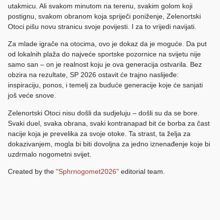
utakmicu. Ali svakom minutom na terenu, svakim golom koji
postignu, svakom obranom koja spriječi poniženje, Zelenortski
Otoci pišu novu stranicu svoje povijesti. I za to vrijedi navijati.
Za mlade igrače na otocima, ovo je dokaz da je moguće. Da put
od lokalnih plaža do najveće sportske pozornice na svijetu nije
samo san – on je realnost koju je ova generacija ostvarila. Bez
obzira na rezultate, SP 2026 ostavit će trajno naslijeđe:
inspiraciju, ponos, i temelj za buduće generacije koje će sanjati
još veće snove.
Zelenortski Otoci nisu došli da sudjeluju – došli su da se bore.
Svaki duel, svaka obrana, svaki kontranapad bit će borba za čast
nacije koja je prevelika za svoje otoke. Ta strast, ta želja za
dokazivanjem, mogla bi biti dovoljna za jedno iznenađenje koje bi
uzdrmalo nogometni svijet.
Created by the
"Sphrnogomet2026"
editorial team.