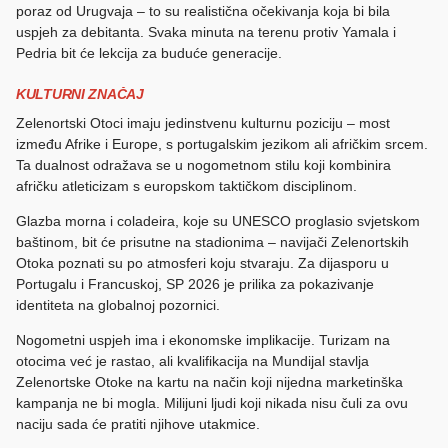
poraz od Urugvaja – to su realistična očekivanja koja bi bila
uspjeh za debitanta. Svaka minuta na terenu protiv Yamala i
Pedria bit će lekcija za buduće generacije.
KULTURNI ZNAČAJ
Zelenortski Otoci imaju jedinstvenu kulturnu poziciju – most
između Afrike i Europe, s portugalskim jezikom ali afričkim srcem.
Ta dualnost odražava se u nogometnom stilu koji kombinira
afričku atleticizam s europskom taktičkom disciplinom.
Glazba morna i coladeira, koje su UNESCO proglasio svjetskom
baštinom, bit će prisutne na stadionima – navijači Zelenortskih
Otoka poznati su po atmosferi koju stvaraju. Za dijasporu u
Portugalu i Francuskoj, SP 2026 je prilika za pokazivanje
identiteta na globalnoj pozornici.
Nogometni uspjeh ima i ekonomske implikacije. Turizam na
otocima već je rastao, ali kvalifikacija na Mundijal stavlja
Zelenortske Otoke na kartu na način koji nijedna marketinška
kampanja ne bi mogla. Milijuni ljudi koji nikada nisu čuli za ovu
naciju sada će pratiti njihove utakmice.