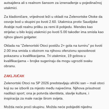
autsajdera ali s realnom šansom za iznenađenje u pojedinačnoj
utakmici.
Za kladioničare, vrijednost leži u okladi na Zelenortske Otoke da
osvoje bod u skupini po kvoti 2.60. Utakmica protiv Saudijske
Arabije nudi realnu priliku za remi ili pobjedu. Mendes kao
strijelac u bilo kojoj utakmici po kvoti 5.00 također ima smisla kao
njihov glavni golgeter.
Oklada na “Zelenortski Otoci postižu 2+ gola na turniru” po kvoti
2.00 ima smisla s obzirom na njihovu ofenzivnu sposobnost
pokazanu u kvalifikacijama. Tri utakmice, 19 golova u
kvalifikacijama – brojke sugeriraju da mogu ugroziti svaku
obranu.
ZAKLJUČAK
Zelenortski Otoci na SP 2026 predstavljaju afrički san – mali otoci
koji su se izborili za mjesto među najvećima. Njihova prisutnost
nadilazi sport; ona je potvrda identiteta, slavlje kulture, i
inspiracija za male nacije širom svijeta.
Možda neće proći skupinu. Možda neće pobijediti nijednu