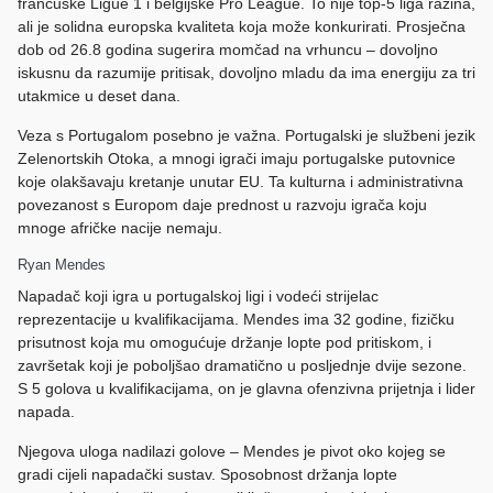
francuske Ligue 1 i belgijske Pro League. To nije top-5 liga razina,
ali je solidna europska kvaliteta koja može konkurirati. Prosječna
dob od 26.8 godina sugerira momčad na vrhuncu – dovoljno
iskusnu da razumije pritisak, dovoljno mladu da ima energiju za tri
utakmice u deset dana.
Veza s Portugalom posebno je važna. Portugalski je službeni jezik
Zelenortskih Otoka, a mnogi igrači imaju portugalske putovnice
koje olakšavaju kretanje unutar EU. Ta kulturna i administrativna
povezanost s Europom daje prednost u razvoju igrača koju
mnoge afričke nacije nemaju.
Ryan Mendes
Napadač koji igra u portugalskoj ligi i vodeći strijelac
reprezentacije u kvalifikacijama. Mendes ima 32 godine, fizičku
prisutnost koja mu omogućuje držanje lopte pod pritiskom, i
završetak koji je poboljšao dramatično u posljednje dvije sezone.
S 5 golova u kvalifikacijama, on je glavna ofenzivna prijetnja i lider
napada.
Njegova uloga nadilazi golove – Mendes je pivot oko kojeg se
gradi cijeli napadački sustav. Sposobnost držanja lopte