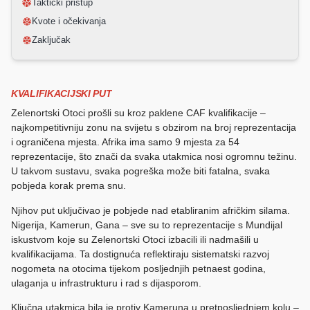
Taktički pristup
Kvote i očekivanja
Zaključak
KVALIFIKACIJSKI PUT
Zelenortski Otoci prošli su kroz paklene CAF kvalifikacije –
najkompetitivniju zonu na svijetu s obzirom na broj reprezentacija
i ograničena mjesta. Afrika ima samo 9 mjesta za 54
reprezentacije, što znači da svaka utakmica nosi ogromnu težinu.
U takvom sustavu, svaka pogreška može biti fatalna, svaka
pobjeda korak prema snu.
Njihov put uključivao je pobjede nad etabliranim afričkim silama.
Nigerija, Kamerun, Gana – sve su to reprezentacije s Mundijal
iskustvom koje su Zelenortski Otoci izbacili ili nadmašili u
kvalifikacijama. Ta dostignuća reflektiraju sistematski razvoj
nogometa na otocima tijekom posljednjih petnaest godina,
ulaganja u infrastrukturu i rad s dijasporom.
Ključna utakmica bila je protiv Kameruna u pretposljednjem kolu –