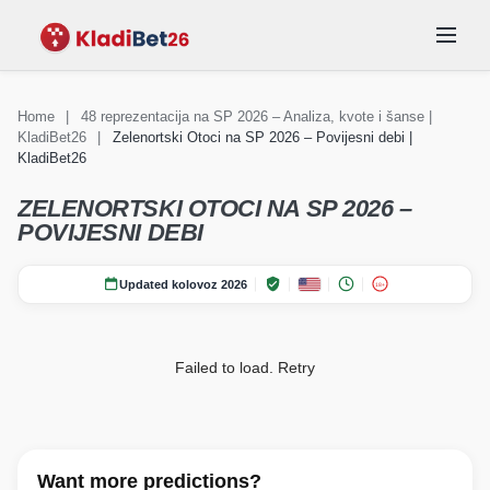
Home
|
48 reprezentacija na SP 2026 – Analiza, kvote i šanse |
KladiBet26
|
Zelenortski Otoci na SP 2026 – Povijesni debi |
KLAĐENJE
Vijesti Svjetsko
Vijesti Svjetsko
REPREZENTACIJE
KladiBet26
SKUPINE
STADIONI
prvenstvo 2026
FAQ
prvenstvo 2026
ZELENORTSKI OTOCI NA SP 2026 –
POVIJESNI DEBI
Updated kolovoz 2026
18+
Failed to load.
Retry
Want more predictions?