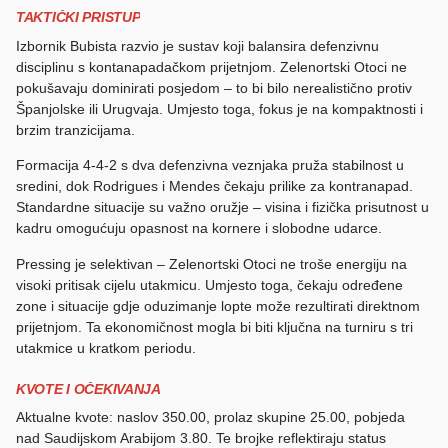
TAKTIČKI PRISTUP
Izbornik Bubista razvio je sustav koji balansira defenzivnu
disciplinu s kontanapadačkom prijetnjom. Zelenortski Otoci ne
pokušavaju dominirati posjedom – to bi bilo nerealistično protiv
Španjolske ili Urugvaja. Umjesto toga, fokus je na kompaktnosti i
brzim tranzicijama.
Formacija 4-4-2 s dva defenzivna veznjaka pruža stabilnost u
sredini, dok Rodrigues i Mendes čekaju prilike za kontranapad.
Standardne situacije su važno oružje – visina i fizička prisutnost u
kadru omogućuju opasnost na kornere i slobodne udarce.
Pressing je selektivan – Zelenortski Otoci ne troše energiju na
visoki pritisak cijelu utakmicu. Umjesto toga, čekaju određene
zone i situacije gdje oduzimanje lopte može rezultirati direktnom
prijetnjom. Ta ekonomičnost mogla bi biti ključna na turniru s tri
utakmice u kratkom periodu.
KVOTE I OČEKIVANJA
Aktualne kvote: naslov 350.00, prolaz skupine 25.00, pobjeda
nad Saudijskom Arabijom 3.80. Te brojke reflektiraju status