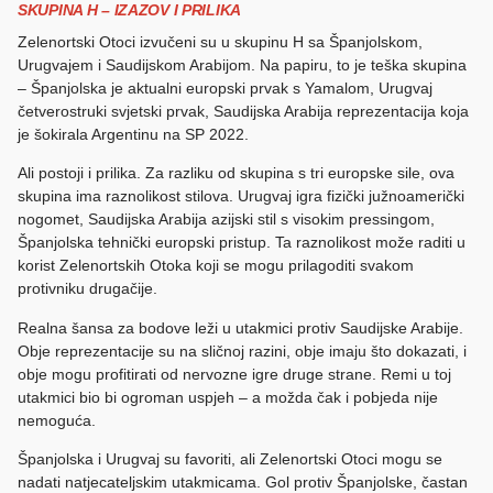
SKUPINA H – IZAZOV I PRILIKA
Zelenortski Otoci izvučeni su u skupinu H sa Španjolskom,
Urugvajem i Saudijskom Arabijom. Na papiru, to je teška skupina
– Španjolska je aktualni europski prvak s Yamalom, Urugvaj
četverostruki svjetski prvak, Saudijska Arabija reprezentacija koja
je šokirala Argentinu na SP 2022.
Ali postoji i prilika. Za razliku od skupina s tri europske sile, ova
skupina ima raznolikost stilova. Urugvaj igra fizički južnoamerički
nogomet, Saudijska Arabija azijski stil s visokim pressingom,
Španjolska tehnički europski pristup. Ta raznolikost može raditi u
korist Zelenortskih Otoka koji se mogu prilagoditi svakom
protivniku drugačije.
Realna šansa za bodove leži u utakmici protiv Saudijske Arabije.
Obje reprezentacije su na sličnoj razini, obje imaju što dokazati, i
obje mogu profitirati od nervozne igre druge strane. Remi u toj
utakmici bio bi ogroman uspjeh – a možda čak i pobjeda nije
nemoguća.
Španjolska i Urugvaj su favoriti, ali Zelenortski Otoci mogu se
nadati natjecateljskim utakmicama. Gol protiv Španjolske, častan