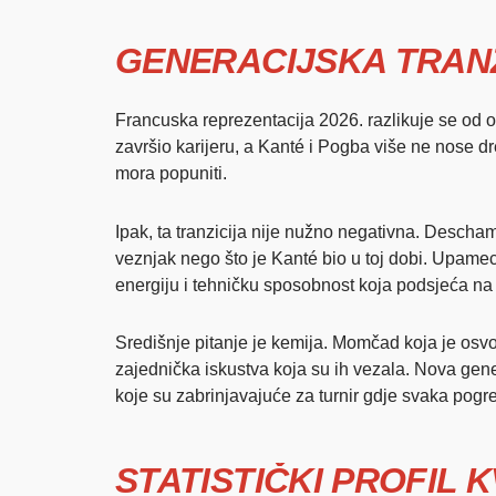
GENERACIJSKA TRANZ
Francuska reprezentacija 2026. razlikuje se od one
završio karijeru, a Kanté i Pogba više ne nose d
mora popuniti.
Ipak, ta tranzicija nije nužno negativna. Descha
veznjak nego što je Kanté bio u toj dobi. Upame
energiju i tehničku sposobnost koja podsjeća na
Središnje pitanje je kemija. Momčad koja je osvoj
zajednička iskustva koja su ih vezala. Nova genera
koje su zabrinjavajuće za turnir gdje svaka pogre
STATISTIČKI PROFIL 