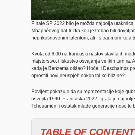
Finale SP 2022 bilo je možda najbolja utakmica u
Mbappéovog hat-tricka koji je trebao biti dovolj
neprikosnovenim talentom, ali i s traumom koja tr
Kvota od 6.00 na francuski naslov stavlja ih među
majstorstvo, i iskustvo osvajanja velikih turnira.
kada je Benzema otišao? Hoće li Deschamps prona
oprostiti novi neuspjeh nakon toliko blizine?
Povijest pokazuje da su reprezentacije koje gube 
osvojila 1990. Francuska 2022. igrala je najbolje 
Tchouaméni i ostatak mlade generacije nose tu bo
TABLE OF CONTENT