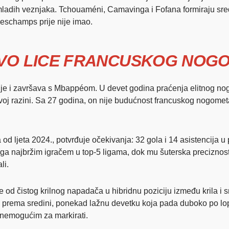
u mladih veznjaka. Tchouaméni, Camavinga i Fofana formiraju sre
Deschamps prije nije imao.
OVO LICE FRANCUSKOG NOG
nje i završava s Mbappéom. U devet godina praćenja elitnog nogo
voj razini. Sa 27 godina, on nije budućnost francuskog nogometa 
od ljeta 2024., potvrđuje očekivanja: 32 gola i 14 asistencija u 
ni ga najbržim igračem u top-5 ligama, dok mu šuterska preciz
li.
e od čistog krilnog napadača u hibridnu poziciju između krila i
reže prema sredini, ponekad lažnu devetku koja pada duboko po 
 nemogućim za markirati.