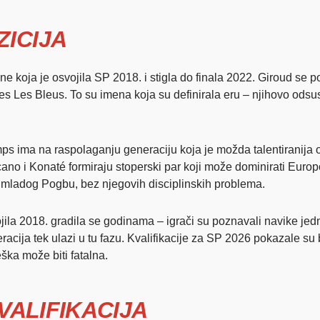
ICIJA
 koja je osvojila SP 2018. i stigla do finala 2022. Giroud se pov
res Les Bleus. To su imena koja su definirala eru – njihovo odsu
mps ima na raspolaganju generaciju koja je možda talentiranija 
cano i Konaté formiraju stoperski par koji može dominirati Eur
 mladog Pogbu, bez njegovih disciplinskih problema.
ila 2018. gradila se godinama – igrači su poznavali navike jedni
cija tek ulazi u tu fazu. Kvalifikacije za SP 2026 pokazale su bl
ška može biti fatalna.
KVALIFIKACIJA