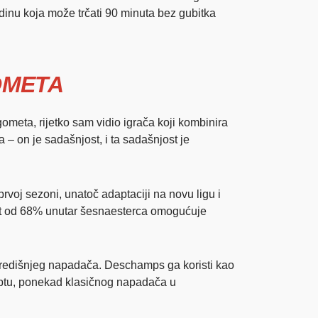
dinu koja može trčati 90 minuta bez gubitka
OMETA
meta, rijetko sam vidio igrača koji kombinira
– on je sadašnjost, i ta sadašnjost je
prvoj sezoni, unatoč adaptaciji na novu ligu i
nost od 68% unutar šesnaesterca omogućuje
 središnjeg napadača. Deschamps ga koristi kao
loptu, ponekad klasičnog napadača u