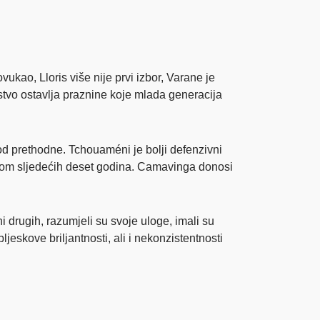
ukao, Lloris više nije prvi izbor, Varane je
stvo ostavlja praznine koje mlada generacija
od prethodne. Tchouaméni je bolji defenzivni
opom sljedećih deset godina. Camavinga donosi
 drugih, razumjeli su svoje uloge, imali su
jeskove briljantnosti, ali i nekonzistentnosti