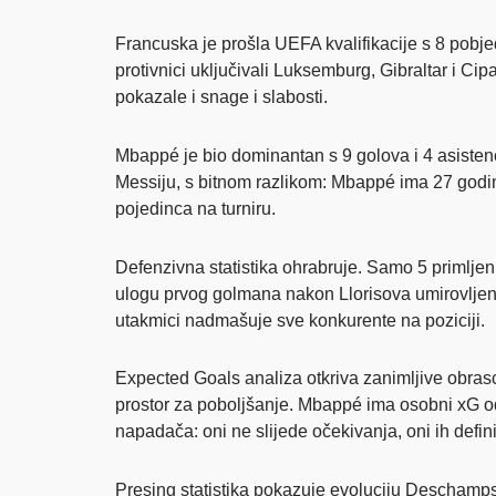
Francuska je prošla UEFA kvalifikacije s 8 pobje
protivnici uključivali Luksemburg, Gibraltar i Ci
pokazale i snage i slabosti.
Mbappé je bio dominantan s 9 golova i 4 asisten
Messiju, s bitnom razlikom: Mbappé ima 27 godina
pojedinca na turniru.
Defenzivna statistika ohrabruje. Samo 5 primlje
ulogu prvog golmana nakon Llorisova umirovljenja
utakmici nadmašuje sve konkurente na poziciji.
Expected Goals analiza otkriva zanimljive obrasc
prostor za poboljšanje. Mbappé ima osobni xG od 
napadača: oni ne slijede očekivanja, oni ih defini
Presing statistika pokazuje evoluciju Deschamps