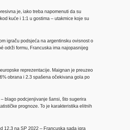
presivna je, iako treba napomenuti da su
a kod kuće i 1:1 u gostima – utakmice koje su
nom igraču podsjeća na argentinsku ovisnost o
ppé održi formu, Francuska ima najopasnijeg
e europske reprezentacije. Maignan je preuzeo
78.6% obrana i 2.3 spašena očekivana gola po
– blago podcjenjivanje šansi, što sugerira
stičke prognoze. To je karakteristika elitnih
 od 12.3 na SP 2022 – Francuska sada igra