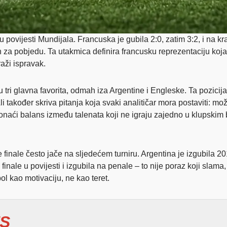
 povijesti Mundijala. Francuska je gubila 2:0, zatim 3:2, i na k
an za pobjedu. Ta utakmica definira francusku reprezentaciju ko
aži ispravak.
 tri glavna favorita, odmah iza Argentine i Engleske. Ta pozicija
 Ali također skriva pitanja koja svaki analitičar mora postaviti: m
ći balans između talenata koji ne igraju zajedno u klupskim b
finale često jače na sljedećem turniru. Argentina je izgubila 20
finale u povijesti i izgubila na penale – to nije poraz koji slama
l kao motivaciju, ne kao teret.
S