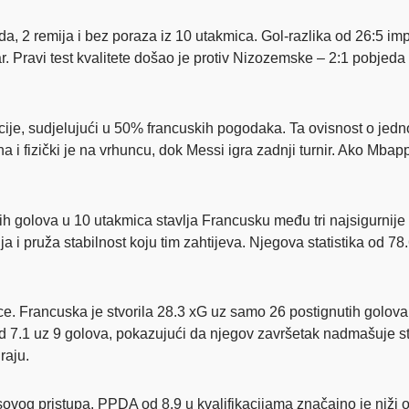
da, 2 remija i bez poraza iz 10 utakmica. Gol-razlika od 26:5 im
par. Pravi test kvalitete došao je protiv Nizozemske – 2:1 pobjed
cije, sudjelujući u 50% francuskih pogodaka. Ta ovisnost o jed
 i fizički je na vrhuncu, dok Messi igra zadnji turnir. Ako Mba
nih golova u 10 utakmica stavlja Francusku među tri najsigurnij
 i pruža stabilnost koju tim zahtijeva. Njegova statistika od 
e. Francuska je stvorila 28.3 xG uz samo 26 postignutih golova 
7.1 uz 9 golova, pokazujući da njegov završetak nadmašuje stati
raju.
ovog pristupa. PPDA od 8.9 u kvalifikacijama značajno je niži