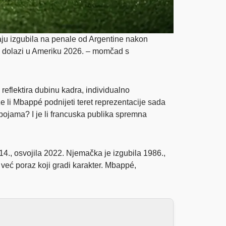
raju izgubila na penale od Argentine nakon
ja dolazi u Ameriku 2026. – momčad s
 reflektira dubinu kadra, individualno
ože li Mbappé podnijeti teret reprezentacije sada
ojama? I je li francuska publika spremna
14., osvojila 2022. Njemačka je izgubila 1986.,
, već poraz koji gradi karakter. Mbappé,