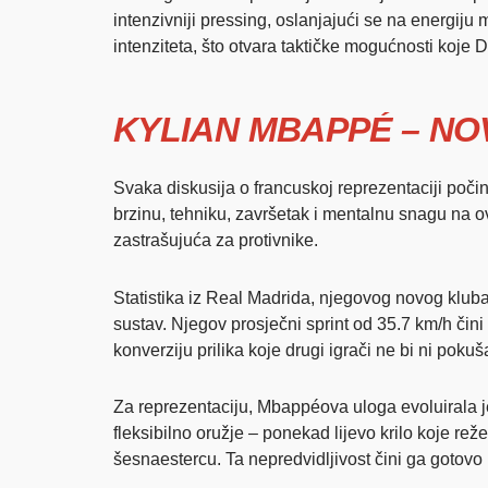
intenzivniji pressing, oslanjajući se na energij
intenziteta, što otvara taktičke mogućnosti koje 
KYLIAN MBAPPÉ – N
Svaka diskusija o francuskoj reprezentaciji poči
brzinu, tehniku, završetak i mentalnu snagu na o
zastrašujuća za protivnike.
Statistika iz Real Madrida, njegovog novog kluba 
sustav. Njegov prosječni sprint od 35.7 km/h či
konverziju prilika koje drugi igrači ne bi ni pokuša
Za reprezentaciju, Mbappéova uloga evoluirala j
fleksibilno oružje – ponekad lijevo krilo koje 
šesnaestercu. Ta nepredvidljivost čini ga gotovo