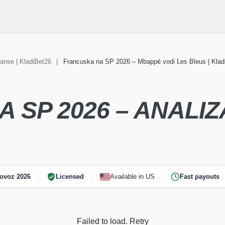
šanse | KladiBet26
|
Francuska na SP 2026 – Mbappé vodi Les Bleus | Klad
jetsko
Vijesti Svjetsko
REPREZ
 2026
prvenstvo 2026
SP 2026 – ANALIZA
ovoz 2026
Licensed
Available in US
Fast payouts
Failed to load.
Retry