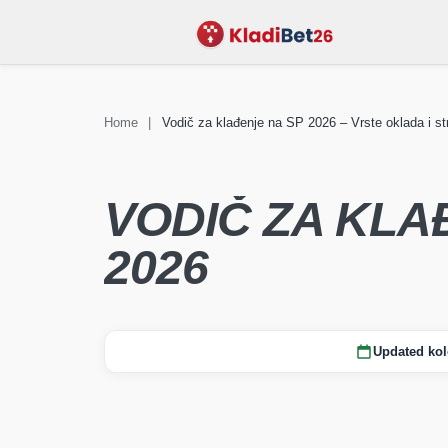
Home
|
Vodič za klađenje na SP 2026 – Vrste oklada i str
KLAĐENJE
Vijesti Sv
STADIONI
FAQ
prvenstvo
VODIČ ZA KL
2026
Updated kol