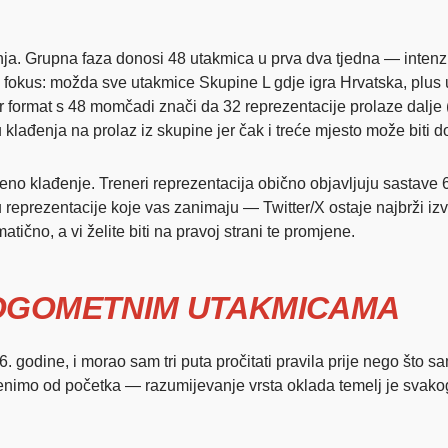
đenja. Grupna faza donosi 48 utakmica u prva dva tjedna — intenzi
e fokus: možda sve utakmice Skupine L gdje igra Hrvatska, plus u
format s 48 momčadi znači da 32 reprezentacije prolaze dalje (t
 klađenja na prolaz iz skupine jer čak i treće mjesto može biti d
no klađenje. Treneri reprezentacija obično objavljuju sastave 6
aju reprezentacije koje vas zanimaju — Twitter/X ostaje najbrži i
ično, a vi želite biti na pravoj strani te promjene.
OGOMETNIM UTAKMICAMA
. godine, i morao sam tri puta pročitati pravila prije nego što
 krenimo od početka — razumijevanje vrsta oklada temelj je svak