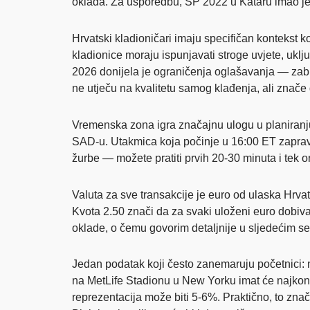
oklada. Za usporedbu, SP 2022 u Kataru imao je 6
Hrvatski kladioničari imaju specifičan kontekst koj
kladionice moraju ispunjavati stroge uvjete, uk
2026 donijela je ograničenja oglašavanja — zab
ne utječu na kvalitetu samog klađenja, ali znače 
Vremenska zona igra značajnu ulogu u planiranj
SAD-u. Utakmica koja počinje u 16:00 ET zaprav
žurbe — možete pratiti prvih 20-30 minuta i tek o
Valuta za sve transakcije je euro od ulaska Hrva
Kvota 2.50 znači da za svaki uloženi euro dobiva
oklade, o čemu govorim detaljnije u sljedećim s
Jedan podatak koji često zanemaruju početnici: 
na MetLife Stadionu u New Yorku imat će najkon
reprezentacija može biti 5-6%. Praktično, to zna