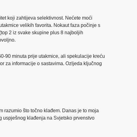
tet koji zahtijeva selektivnost. Nećete moći
takmice velikih favorita. Nokaut faza počinje s
op 2 iz svake skupine plus 8 najboljih
ovoljno.
0-90 minuta prije utakmice, ali spekulacije kreću
zvor za informacije o sastavima. Ozljeda ključnog
 sam razumio što točno klađem. Danas je to moja
og uspješnog klađenja na Svjetsko prvenstvo