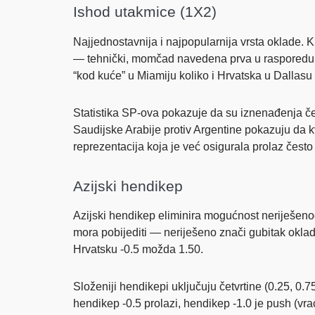
Ishod utakmice (1X2)
Najjednostavnija i najpopularnija vrsta oklade. 
— tehnički, momčad navedena prva u rasporedu i
“kod kuće” u Miamiju koliko i Hrvatska u Dallasu
Statistika SP-ova pokazuje da su iznenađenja češ
Saudijske Arabije protiv Argentine pokazuju da 
reprezentacija koja je već osigurala prolaz čest
Azijski hendikep
Azijski hendikep eliminira mogućnost neriješeno
mora pobijediti — neriješeno znači gubitak oklad
Hrvatsku -0.5 možda 1.50.
Složeniji hendikepi uključuju četvrtine (0.25, 0.
hendikep -0.5 prolazi, hendikep -1.0 je push (vra