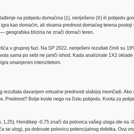
Klađenje na pobjedu domaćina (1), neriješeno (X) ili pobjedu go
gra kao domaćin, ali stvarna prednost domaćeg terena postoji
 — geografska blizina ne znači domaći teren.
ća u grupnoj fazi. Na SP 2022. neriješeni rezultati činili su 
kvota sama po sebi ne jamči ishod. Kada analizirate 1X2 oklade
o igra smanjenim intenzitetom.
g rezultata davanjem virtualne prednosti slabijoj momčadi. Ako 
e. Prednost? Bolje kvote nego na čistu pobjedu. Kvota za pobjed
75, 1.25). Hendikep -0.75 znači da polovica vašeg uloga ide na -0
ća se ulog), pa dobivate polovicu potencijalnog dobitka. Ova vrs