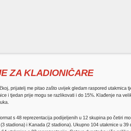
E ZA KLADIONIČARE
oj, prijatelj me pitao zašto uvijek gledam raspored utakmica 
mice i tjedan prije mogu se razlikovati i do 15%. Klađenje na vel
duka.
mat s 48 reprezentacija podijeljenih u 12 skupina po četiri momč
(3 stadiona) i Kanada (2 stadiona). Ukupno 104 utakmice u 39 d