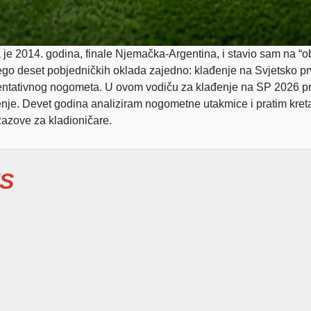
je 2014. godina, finale Njemačka-Argentina, i stavio sam na “obj
go deset pobjedničkih oklada zajedno: klađenje na Svjetsko prv
ezentativnog nogometa. U ovom vodiču za klađenje na SP 2026 pr
đenje. Devet godina analiziram nogometne utakmice i pratim kreta
zazove za kladioničare.
S