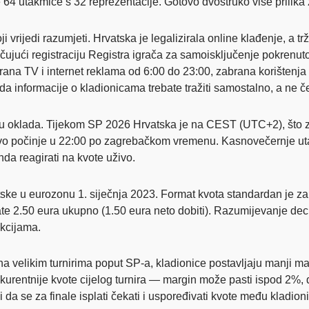
4 utakmice s 32 reprezentacije. Gotovo dvostruko više prilika z
i vrijedi razumjeti. Hrvatska je legalizirala online klađenje, a tr
ljučujući registraciju Registra igrača za samoisključenje pokre
rana TV i internet reklama od 6:00 do 23:00, zabrana korištenj
da informacije o kladionicama trebate tražiti samostalno, a ne č
u oklada. Tijekom SP 2026 Hrvatska je na CEST (UTC+2), što zn
o počinje u 22:00 po zagrebačkom vremenu. Kasnovečernje utak
nda reagirati na kvote uživo.
tske u eurozonu 1. siječnja 2023. Format kvota standardan je za
te 2.50 eura ukupno (1.50 eura neto dobiti). Razumijevanje deci
ekcijama.
na velikim turnirima poput SP-a, kladionice postavljaju manji m
kurentnije kvote cijelog turnira — margin može pasti ispod 2%
či da se za finale isplati čekati i uspoređivati kvote među klad