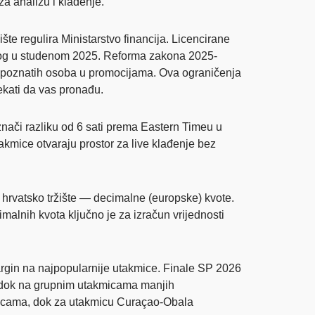
a analizu i klađenje.
žište regulira Ministarstvo financija. Licencirane
nutog u studenom 2025. Reforma zakona 2025-
a poznatih osoba u promocijama. Ova ograničenja
ekati da vas pronađu.
ači razliku od 6 sati prema Eastern Timeu u
mice otvaraju prostor za live klađenje bez
 hrvatsko tržište — decimalne (europske) kvote.
malnih kvota ključno je za izračun vrijednosti
argin na najpopularnije utakmice. Finale SP 2026
, dok na grupnim utakmicama manjih
ionicama, dok za utakmicu Curaçao-Obala