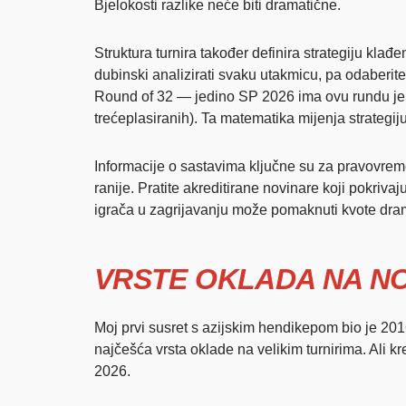
Bjelokosti razlike neće biti dramatične.
Struktura turnira također definira strategiju kla
dubinski analizirati svaku utakmicu, pa odaberit
Round of 32 — jedino SP 2026 ima ovu rundu jer 
trećeplasiranih). Ta matematika mijenja strategiju
Informacije o sastavima ključne su za pravovreme
ranije. Pratite akreditirane novinare koji pokriv
igrača u zagrijavanju može pomaknuti kvote dramat
VRSTE OKLADA NA N
Moj prvi susret s azijskim hendikepom bio je 2016
najčešća vrsta oklade na velikim turnirima. Ali
2026.