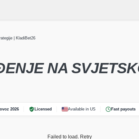
ategije | KladiBet26
jetsko
Vijesti Svjetsko
REPREZ
 2026
prvenstvo 2026
AĐENJE NA SVJETS
ovoz 2026
Licensed
Available in US
Fast payouts
Failed to load.
Retry