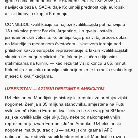
igrače i dala im dodatnih 5-10% intenziteta. Na SP 2026, ta
navijačka baza u SAD-u daje Kolumbiji prednost koju europski i
azijski timovi u skupini K nemaju.
CONMEBOL kvalifikacije su najteži kvalifikacijski put na svijetu —
18 utakmica protiv Brazila, Argentine, Urugvaja i ostalih
južnoameričkih velesila. Kolumbija koja preživi taj proces dolazi
na Mundijal s mentalnom čvrstoćom i iskustvom igranja pod
pritiskom kakvo europske reprezentacije iz lakših kvalifikacijskih
skupina ne mogu replicirati. Taj faktor je ključan u tijesnim
utakmicama na turniru — kad rezultat visi o koncu u 85. minuti,
Kolumbija zna kako upravljati situacijom jer je to radila svaki drugi
mjesec u kvalifikacijama.
UZBEKISTAN — AZIJSKI DEBITANT S AMBICIJOM
Uzbekistan na Mundijalu je historijski trenutak za srednjoazijski
nogomet. Zemlja s 35 milijuna stanovnika, smještena na Putu
svile između Kine i Europe, kvalificirala se za svoj prvi SP kroz
azijske kvalifikacije koje uključuju neke od najkompetitivnijih
reprezentacija izvan Europe i Južne Amerike. Uzbekistanski
nogomet ima dugu tradiciju — na Azijskim igrama i AFC
natjecanjima redovito su bili konkurentni, ali Mundijal je razina