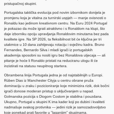
pristupačnoj skupini.
Portugalska taktička evolucija pod novim izbornikom donijela je
promjenu koja je vitalna za turnirski uspjeh — manje ovisnosti o
Ronaldu kao jedinom kreativnom centru. Na Euru 2024 Portugal
je pokazao da može igrati atraktivno i s Ronaldom na klupi, što
daje izborniku opciju upravljanja Ronaldovim minutama bez pada
kvalitete igre. Na SP 2026, ta fleksibilnost bit će ključna jer tri
utakmice u 10 dana zahtijevaju rotaciju i svježinu kadra. Bruno
Fernandes, Bernardo Silva i mladi igrači iz portugalskih
akademija sposobni su nositi igru bez Ronaldova utjecaja — ali
pitanje je hoće li Ronaldo pristati na reduciranu ulogu ili će
inzistirati na statusu neupitnog startera.
Obrambena linija Portugala jedna je od najstabilnijih u Europi.
Rúben Dias iz Manchester Cityja u centru obrane pruža
dominaciju u zraku i pozicioniranje koje minimizira rizik, dok bočni
igrači donose moderan pristup s uključivanjem u napad.
Golmanska pozicija s Diogom Costom je stabilna i pouzdana.
Ukupno, Portugal u skupini K ima kader koji po dubini i kvaliteti
nadmašuje svakog protivnika — jedini rizik je samozadovoljstvo
koje ponekad prati favorite u “laganijim” skupinama.