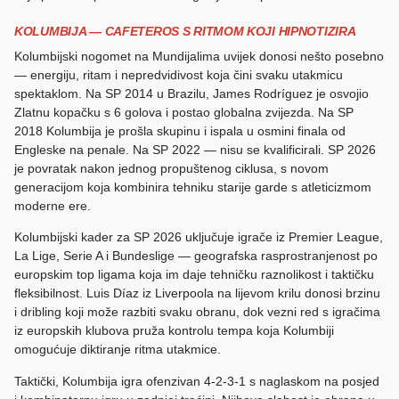
KOLUMBIJA — CAFETEROS S RITMOM KOJI HIPNOTIZIRA
Kolumbijski nogomet na Mundijalima uvijek donosi nešto posebno
— energiju, ritam i nepredvidivost koja čini svaku utakmicu
spektaklom. Na SP 2014 u Brazilu, James Rodríguez je osvojio
Zlatnu kopačku s 6 golova i postao globalna zvijezda. Na SP
2018 Kolumbija je prošla skupinu i ispala u osmini finala od
Engleske na penale. Na SP 2022 — nisu se kvalificirali. SP 2026
je povratak nakon jednog propuštenog ciklusa, s novom
generacijom koja kombinira tehniku starije garde s atleticizmom
moderne ere.
Kolumbijski kader za SP 2026 uključuje igrače iz Premier League,
La Lige, Serie A i Bundeslige — geografska rasprostranjenost po
europskim top ligama koja im daje tehničku raznolikost i taktičku
fleksibilnost. Luis Díaz iz Liverpoola na lijevom krilu donosi brzinu
i dribling koji može razbiti svaku obranu, dok vezni red s igračima
iz europskih klubova pruža kontrolu tempa koja Kolumbiji
omogućuje diktiranje ritma utakmice.
Taktički, Kolumbija igra ofenzivan 4-2-3-1 s naglaskom na posjed