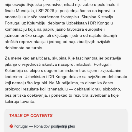
nije osvojio Svjetsko prvenstvo, nikad nije zabio u polufinalu ili
finalu Mundijala, i SP 2026 je posljednja šansa da ispravi tu
anomaliju u inače savršenom životopisu. Skupina K stavlja
Portugal uz Kolumbiju, debitanta Uzbekistan i DR Kongo u
kombinaciju koja na papiru jasno favorizira europske i
južnoameričke snage, ali uključuje i jednu od najtalentiranijih
afričkih reprezentacija i jednog od najuzbudljivijih azijskih
debitanata na turniru.
Za mene kao analitičara, skupina K je fascinantna jer postavlja
pitanje o vrijednosti iskustva nasuprot mladosti. Portugal i
Kolumbija su ekipe s dugom turnirskom tradicijom i zvjezdanim
kaderima. Uzbekistan i DR Kongo dolaze sa svježinom debitanata
koji nemaju što izgubiti. Na Mundijalima, ta dinamika često
proizvodi rezultate koji iznenađuju — debitanti igraju slobodno,
bez pritiska očekivanja, i ponekad to rezultira izvedbama koje
šokiraju favorite.
TABLE OF CONTENTS
Portugal — Ronaldov posljednji ples