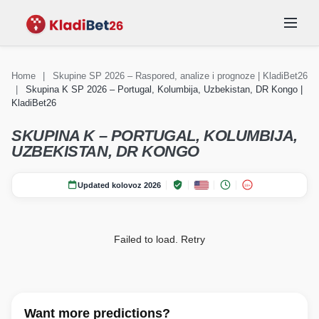
Home
|
Skupine SP 2026 – Raspored, analize i prognoze | KladiBet26
|
Skupina K SP 2026 – Portugal, Kolumbija, Uzbekistan, DR Kongo |
KLAĐENJE
Vijesti Svjetsko
Vijesti Svjetsko
REPREZENTACIJE
KladiBet26
SKUPINE
STADIONI
prvenstvo 2026
FAQ
prvenstvo 2026
SKUPINA K – PORTUGAL, KOLUMBIJA,
UZBEKISTAN, DR KONGO
Updated kolovoz 2026
18+
Failed to load.
Retry
Want more predictions?