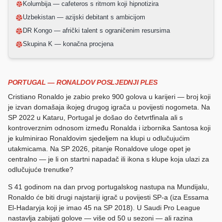
Kolumbija — cafeteros s ritmom koji hipnotizira
Uzbekistan — azijski debitant s ambicijom
DR Kongo — afrički talent s ograničenim resursima
Skupina K — konačna procjena
PORTUGAL — RONALDOV POSLJEDNJI PLES
Cristiano Ronaldo je zabio preko 900 golova u karijeri — broj koji
je izvan domašaja ikojeg drugog igrača u povijesti nogometa. Na
SP 2022 u Kataru, Portugal je došao do četvrtfinala ali s
kontroverznim odnosom između Ronalda i izbornika Santosa koji
je kulminirao Ronaldovim sjedeljem na klupi u odlučujućim
utakmicama. Na SP 2026, pitanje Ronaldove uloge opet je
centralno — je li on startni napadač ili ikona s klupe koja ulazi za
odlučujuće trenutke?
S 41 godinom na dan prvog portugalskog nastupa na Mundijalu,
Ronaldo će biti drugi najstariji igrač u povijesti SP-a (iza Essama
El-Hadaryja koji je imao 45 na SP 2018). U Saudi Pro League
nastavlja zabijati golove — više od 50 u sezoni — ali razina