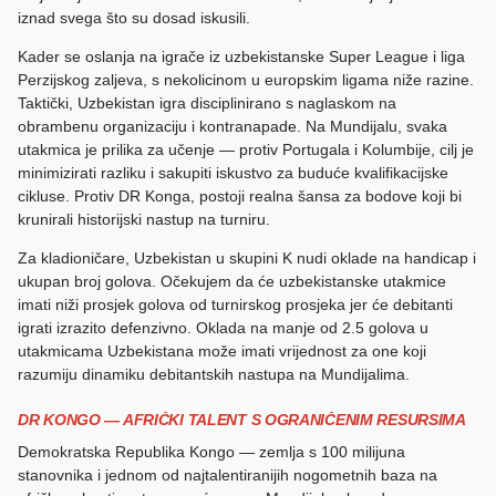
iznad svega što su dosad iskusili.
Kader se oslanja na igrače iz uzbekistanske Super League i liga
Perzijskog zaljeva, s nekolicinom u europskim ligama niže razine.
Taktički, Uzbekistan igra disciplinirano s naglaskom na
obrambenu organizaciju i kontranapade. Na Mundijalu, svaka
utakmica je prilika za učenje — protiv Portugala i Kolumbije, cilj je
minimizirati razliku i sakupiti iskustvo za buduće kvalifikacijske
cikluse. Protiv DR Konga, postoji realna šansa za bodove koji bi
krunirali historijski nastup na turniru.
Za kladioničare, Uzbekistan u skupini K nudi oklade na handicap i
ukupan broj golova. Očekujem da će uzbekistanske utakmice
imati niži prosjek golova od turnirskog prosjeka jer će debitanti
igrati izrazito defenzivno. Oklada na manje od 2.5 golova u
utakmicama Uzbekistana može imati vrijednost za one koji
razumiju dinamiku debitantskih nastupa na Mundijalima.
DR KONGO — AFRIČKI TALENT S OGRANIČENIM RESURSIMA
Demokratska Republika Kongo — zemlja s 100 milijuna
stanovnika i jednom od najtalentiranijih nogometnih baza na