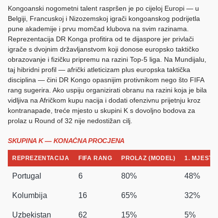
Kongoanski nogometni talent raspršen je po cijeloj Europi — u
Belgiji, Francuskoj i Nizozemskoj igrači kongoanskog podrijetla
pune akademije i prvu momčad klubova na svim razinama.
Reprezentacija DR Konga profitira od te dijaspore jer privlači
igrače s dvojnim državljanstvom koji donose europsko taktičko
obrazovanje i fizičku pripremu na razini Top-5 liga. Na Mundijalu,
taj hibridni profil — afrički atleticizam plus europska taktička
disciplina — čini DR Kongo opasnijim protivnikom nego što FIFA
rang sugerira. Ako uspiju organizirati obranu na razini koja je bila
vidljiva na Afričkom kupu nacija i dodati ofenzivnu prijetnju kroz
kontranapade, treće mjesto u skupini K s dovoljno bodova za
prolaz u Round of 32 nije nedostižan cilj.
SKUPINA K — KONAČNA PROCJENA
REPREZENTACIJA
FIFA RANG
PROLAZ (MODEL)
1. MJESTO
Portugal
6
80%
48%
Kolumbija
16
65%
32%
Uzbekistan
62
15%
5%