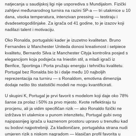
natjecanja u saudijskoj ligi nije usporediva s Mundijalom. Fizički
zahtjevi međunarodnog turnira na razini SP-a — tri utakmice u 10
dana, visoka temperatura, intenzivan pressing — testiraju i
dvadesetogodišnjake. Za igrača od 41 godine, to je izazov koji
nadilazi talent i motivaciju.
Oko Ronalda, portugalski kader je izuzetno kvalitetan. Bruno
Fernandes iz Manchester Uniteda donosi kreativnost i setpiece
kvalitetu, Bernardo Silva iz Manchester Cityja kontrolira posjed s
elegancijom koja podsjeća na Iniestin stil, a mladi igrači iz
Benfice, Sportinga i Porta pružaju energiju i tehničku kvalitetu.
Portugal bez Ronalda bio bi i dalje među 10 najboljih
reprezentacija na turniru — s Ronaldom, emotivna dimenzija
dodaje nešto što statistički modeli ne mogu kvantificirati.
U skupini K, Portugal je prvi favorit s modelom koji daje oko 78%
šanse za prolaz i 50% za prvo mjesto. Kvote reflektiraju tu
procjenu, ali ja vidim specifičan rizik — ako Ronaldo fizički ne
izdržava tri utakmice u punom intenzitetu, Portugal gubi svog
najopasnijeg igrača u kaznenom prostoru upravo u trenutku kad
su bodovi najpotrebniji. Za kladioničare, portugalska strana nudi
umjeren rizik s niskom nagradom — klasičan profil favorita u