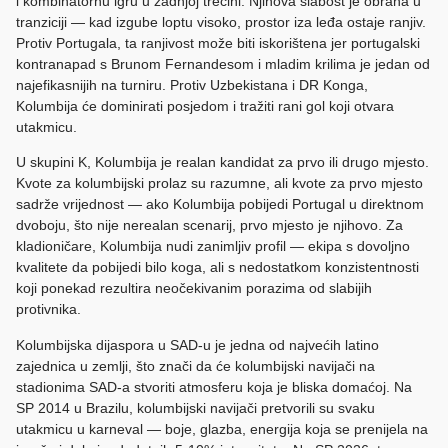
i kombinatornu igru u zadnjoj trećini. Njihova slabost je obrana u
tranziciji — kad izgube loptu visoko, prostor iza leđa ostaje ranjiv.
Protiv Portugala, ta ranjivost može biti iskorištena jer portugalski
kontranapad s Brunom Fernandesom i mladim krilima je jedan od
najefikasnijih na turniru. Protiv Uzbekistana i DR Konga,
Kolumbija će dominirati posjedom i tražiti rani gol koji otvara
utakmicu.
U skupini K, Kolumbija je realan kandidat za prvo ili drugo mjesto.
Kvote za kolumbijski prolaz su razumne, ali kvote za prvo mjesto
sadrže vrijednost — ako Kolumbija pobijedi Portugal u direktnom
dvoboju, što nije nerealan scenarij, prvo mjesto je njihovo. Za
kladioničare, Kolumbija nudi zanimljiv profil — ekipa s dovoljno
kvalitete da pobijedi bilo koga, ali s nedostatkom konzistentnosti
koji ponekad rezultira neočekivanim porazima od slabijih
protivnika.
Kolumbijska dijaspora u SAD-u je jedna od najvećih latino
zajednica u zemlji, što znači da će kolumbijski navijači na
stadionima SAD-a stvoriti atmosferu koja je bliska domaćoj. Na
SP 2014 u Brazilu, kolumbijski navijači pretvorili su svaku
utakmicu u karneval — boje, glazba, energija koja se prenijela na