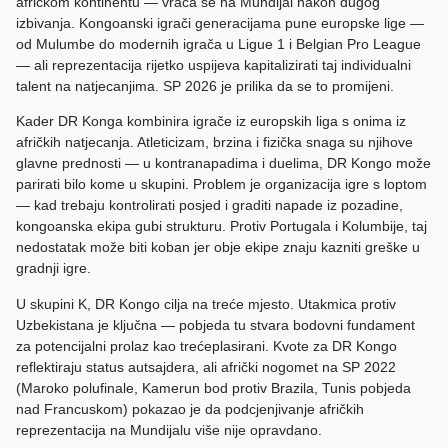
afričkom kontinentu — vraća se na Mundijal nakon dugog
izbivanja. Kongoanski igrači generacijama pune europske lige —
od Mulumbe do modernih igrača u Ligue 1 i Belgian Pro League
— ali reprezentacija rijetko uspijeva kapitalizirati taj individualni
talent na natjecanjima. SP 2026 je prilika da se to promijeni.
Kader DR Konga kombinira igrače iz europskih liga s onima iz
afričkih natjecanja. Atleticizam, brzina i fizička snaga su njihove
glavne prednosti — u kontranapadima i duelima, DR Kongo može
parirati bilo kome u skupini. Problem je organizacija igre s loptom
— kad trebaju kontrolirati posjed i graditi napade iz pozadine,
kongoanska ekipa gubi strukturu. Protiv Portugala i Kolumbije, taj
nedostatak može biti koban jer obje ekipe znaju kazniti greške u
gradnji igre.
U skupini K, DR Kongo cilja na treće mjesto. Utakmica protiv
Uzbekistana je ključna — pobjeda tu stvara bodovni fundament
za potencijalni prolaz kao trećeplasirani. Kvote za DR Kongo
reflektiraju status autsajdera, ali afrički nogomet na SP 2022
(Maroko polufinale, Kamerun bod protiv Brazila, Tunis pobjeda
nad Francuskom) pokazao je da podcjenjivanje afričkih
reprezentacija na Mundijalu više nije opravdano.